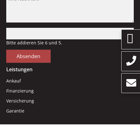
Bitte addieren Sie 6 und 5.
Absenden
Leistungen
Navigation
Ankauf
überspringen
Finanzierung
Versicherung
Garantie
© 2026 Dein Auto GmbH | Web:
izicloud.ch